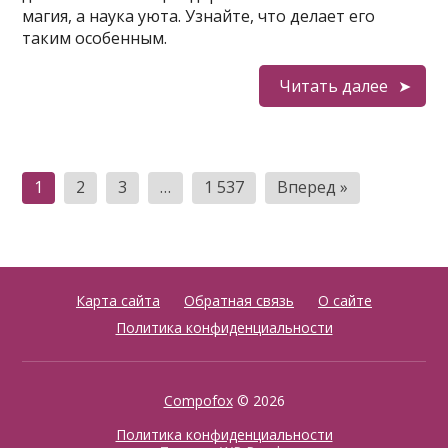
магия, а наука уюта. Узнайте, что делает его
таким особенным.
Читать далее
Пагинация
1
2
3
…
1 537
Вперед »
записей
Карта сайта
Обратная связь
О сайте
Политика конфиденциальности
Compofox
© 2026
Политика конфиденциальности