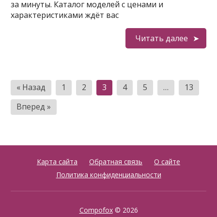
за минуты. Каталог моделей с ценами и
характеристиками ждёт вас
Читать далее
Пагинация
« Назад
1
2
3
4
5
…
13
записей
Вперед »
Карта сайта
Обратная связь
О сайте
Политика конфиденциальности
Compofox
© 2026