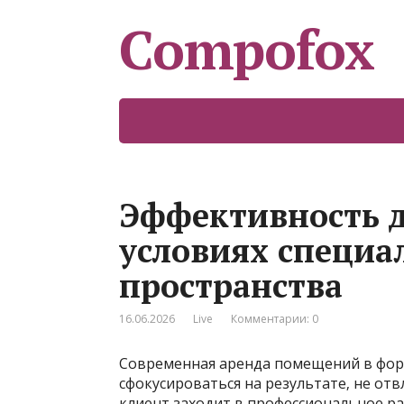
Compofox
Эффективность д
условиях специа
пространства
16.06.2026
Live
Комментарии: 0
Современная аренда помещений в форм
сфокусироваться на результате‚ не отв
клиент заходит в профессиональное р