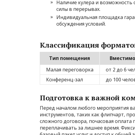
Наличие кулера и возможность 
силы в перерывах.
Индивидуальная площадка гара
обсуждения условий.
Классификация формато
Тип помещения
Вместимо
Малая переговорка
от 2 до 6 ч
Конференц-зал
до 100 чело
Подготовка к важной к
Перед началом любого мероприятия в
инструментов‚ таких как флипчарт‚ про
сложного договора‚ почасовая оплата
переплачивать за лишнее время. Фикс
базовый пакет услуг и доступ к общей 