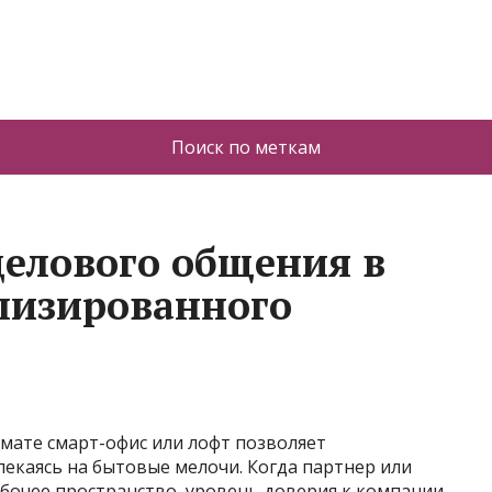
Поиск по меткам
елового общения в
лизированного
ате смарт-офис или лофт позволяет
лекаясь на бытовые мелочи. Когда партнер или
абочее пространство‚ уровень доверия к компании