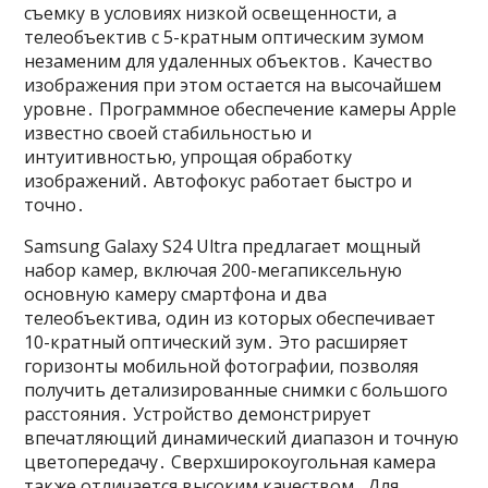
съемку в условиях низкой освещенности‚ а
телеобъектив с 5-кратным оптическим зумом
незаменим для удаленных объектов․ Качество
изображения при этом остается на высочайшем
уровне․ Программное обеспечение камеры Apple
известно своей стабильностью и
интуитивностью‚ упрощая обработку
изображений․ Автофокус работает быстро и
точно․
Samsung Galaxy S24 Ultra предлагает мощный
набор камер‚ включая 200-мегапиксельную
основную камеру смартфона и два
телеобъектива‚ один из которых обеспечивает
10-кратный оптический зум․ Это расширяет
горизонты мобильной фотографии‚ позволяя
получить детализированные снимки с большого
расстояния․ Устройство демонстрирует
впечатляющий динамический диапазон и точную
цветопередачу․ Сверхширокоугольная камера
также отличается высоким качеством․ Для