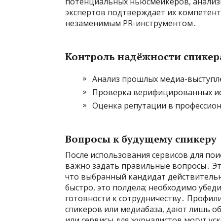
потенциальных ньюсмейкеров, анализи
экспертов подтверждает их компетентн
незаменимым PR-инструментом․
Контроль надёжности спикер
Анализ прошлых медиа-выступл
Проверка верифицированных и
Оценка репутации в профессио
Вопросы к будущему спикеру
После использования сервисов для пои
важно задать правильные вопросы․ Эт
что выбранный кандидат действительн
быстро, это полдела; необходимо убед
готовности к сотрудничеству․ Профили
спикеров или медиабаза, дают лишь о
или сервисы для журналистов могут у