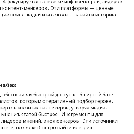
с 4 фокусируется на поиске инфлюенсеров, лидеров
ля контент-мейкеров․ Эти платформы — ценные
щие поиск людей и возможность найти историю․
иабаз
 обеспечивая быстрый доступ к обширной базе
алистов, которым оперативный подбор героев․
ертов и контакты спикеров, ускоряя медиа-
 мнения, статей быстрее․ Инструменты для
 лидеров мнений, инфлюенсеров․ Эти источники
нтов, позволяя быстро найти историю․