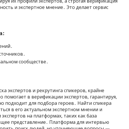
руя их профили экспертов, а строгая верификация
ость и экспертное мнение․ Это делает сервис
а:
ений․
сточников․
нальном сообществе․
ска экспертов и рекрутинга спикеров, крайне
о помогает в верификации экспертов, гарантируя,
о подходит для подбора героев․ Найти спикера
иться в его актуальном экспертном мнении и
 экспертов на платформах, таких как база
бщее представление․ Платформа для интервью
скорить поиск людей, но уточняющие вопросы —