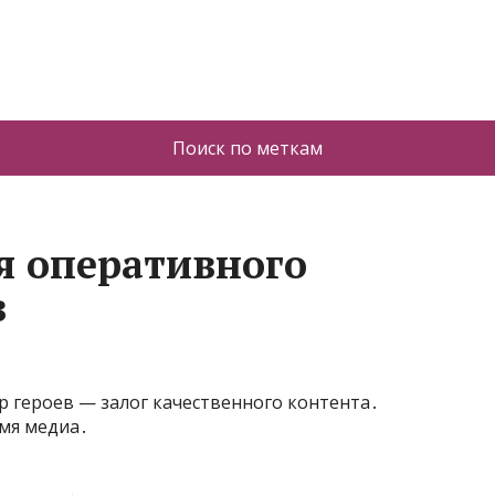
Поиск по меткам
я оперативного
в
р героев — залог качественного контента․
мя медиа․