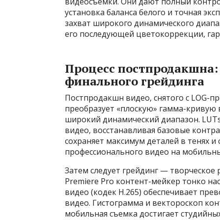
видеосъемки. Они дают полный контро
установка баланса белого и точная экс
захват широкого динамического диапаз
его последующей цветокоррекции, гар
Процесс постпродакшна:
финального грейдинга
Постпродакшн видео, снятого с LOG-пр
преобразует «плоскую» гамма-кривую 
широкий динамический диапазон. LUT
видео, восстанавливая базовые контр
сохраняет максимум деталей в тенях и 
профессионального видео на мобильны
Затем следует грейдинг — творческое р
Premiere Pro контент-мейкер тонко нас
видео (кодек H.265) обеспечивает прев
видео. Гистограмма и вектороскоп ко
мобильная съемка достигает студийных