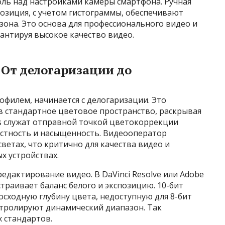
ль над настройками камеры смартфона. Ручная
позиция, с учетом гистограммы, обеспечивают
она. Это основа для профессионального видео и
антируя высокое качество видео.
 От делогаризации до
офилем, начинается с делогаризации. Это
в стандартное цветовое пространство, раскрывая
s служат отправной точкой цветокоррекции
астность и насыщенность. Видеооператор
светах, что критично для качества видео и
х устройствах.
едактирование видео. В DaVinci Resolve или Adobe
траивает баланс белого и экспозицию. 10-бит
осходную глубину цвета, недоступную для 8-бит
нтролируют динамический диапазон. Так
 стандартов.