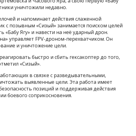
Артёмовска и Часового Яра, а свою первую «Бабу
нтники уничтожили недавно.
елочей и напоминает действия слаженной
ик с позывным «Сизый» занимается поиском целей
ь «Бабу Ягу» и навести на неё ударный дрон.
на» управляет FPV-дроном-перехватчиком. Он
вание и уничтожение цели.
реагировать быстро и сбить гексакоптер до того,
отметил «Сизый».
аботающих в связке с разведывательными,
ичтожать выявленные цели. Эта работа имеет
 безопасность позиций и поддерживая действия
ии боевого соприкосновения.