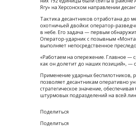
них 192 единицы были сбиты в районе 
Ягу» на Херсонском направлении деса
Тактика десантников отработана до м
охотничьей двойки: оператор-разведч
в небе. Его задача — первым обнаружит
Оператор-ударник с позывным «Монта
выполняет непосредственное преследо
«Работаем на опережение. Главное — с
как он долетит до наших позиций», — 
Применение ударных беспилотников, р
позволяет десантникам оперативно ун
стратегическое значение, обеспечивая
штурмовых подразделений на всей лин
Поделиться
Поделиться