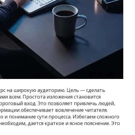
урс на широкую аудиторию. Цель — сделать
и всем. Простота изложения становится
ороговый вход. Это позволяет привлечь людей,
ормации обеспечивает вовлечение читателя.
но и понимание сути процесса. Избегаем сложного
еобходим, дается краткое и ясное пояснение. Это