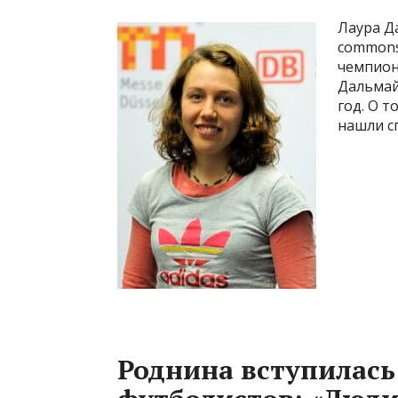
Лаура Да
commons
чемпион
Дальмай
год. О т
нашли с
Роднина вступилась