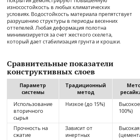
покрытия демонстрируют повышенную
износостойкость в любых климатических
условиях. Водостойкость материала препятствует
разрушению структуры в периоды весенних
оттепелей. Любая деформация полотна
минимизируется за счет жесткого скелета‚
который дает стабилизация грунта и крошки.
Сравнительные показатели
конструктивных слоев
Параметр
Традиционный
Мет
системы
метод
ресайк
Использование
Низкое (до 15%)
Высокое
вторичного
100%)
сырья
Прочность на
Зависит от
Высокая
сжатие
инертных
(цемент