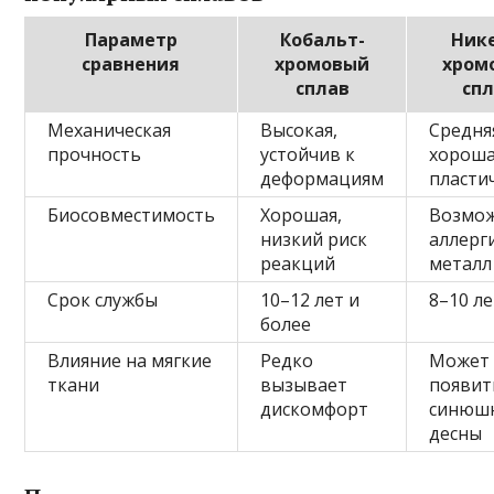
Параметр
Кобальт-
Ник
сравнения
хромовый
хром
сплав
сп
Механическая
Высокая,
Средня
прочность
устойчив к
хорош
деформациям
пласти
Биосовместимость
Хорошая,
Возмо
низкий риск
аллерг
реакций
металл
Срок службы
10–12 лет и
8–10 л
более
Влияние на мягкие
Редко
Может
ткани
вызывает
появит
дискомфорт
синюш
десны