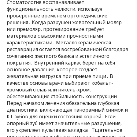
Стоматология восстанавливает
функциональность челюсти, используя
проверенные временем ортопедические
решения․ Когда разрушен жевательный моляр
или премоляр, протезирование требует
материалов с высокими прочностными
характеристиками․ Металлокерамическая
реставрация остается востребованной благодаря
сочетанию жесткого базиса и эстетичного
покрытия․ Внутренний каркас берет на себя
основное давление, которое создает
жевательная нагрузка при приеме пищи․ В
качестве основы врачи выбирают кобальт-
хромовый сплав или никель-хром,
обеспечивающие стабильность конструкции․
Перед началом лечения обязательна глубокая
диагностика, включающая панорамный снимок и
КТ зубов для оценки состояния корней․ Если
опорный зуб имеет значительные разрушения,
его укрепляет культевая вкладка․ Тщательное
препарирование и обточка создают условия для