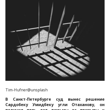
Tim-Hufner@unsplash
В Санкт-Петербурге суд вынес решение
Сардобеку Умидбеку угли Отаханову, он
получил пять лет тюрьмы за призывы к