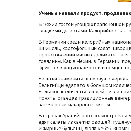
Ученые назвали продукт, продлев
В Чехии гостей угощают запеченной ру
сладкими десертами. Калорийность эт
В Германии среди калорийных национал
шницель, картофельный салат, шварц
приготовлении мясных деликатесов исп
говядины. Как в Чехии, в Германии пр
фруктов в рационах чехов и немцев н
Бельгия знаменита, в первую очередь,
Бельгийцы едят это в большом количес
Большое количество людей с излишним
понять, отведав традиционные венгерс
запеченные макароны с мясом.
В странах Аравийского полуострова и 
едят салаты из свежих овощей, тушеную
и жирные бульоны, люля-кебаб. Знамени