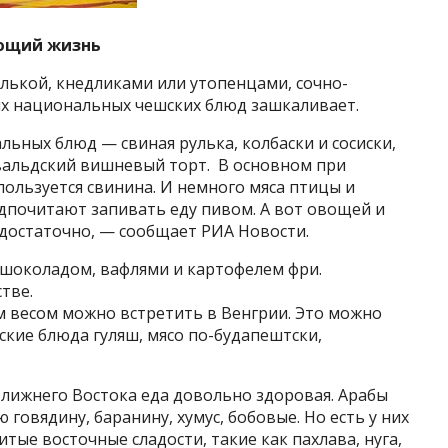
ающий жизнь
лькой, кнедликами или утопенцами, сочно-
их национальных чешских блюд зашкаливает.
ьных блюд — свиная рулька, колбаски и сосиски,
вальдский вишневый торт. В основном при
ользуется свинина. И немного мяса птицы и
едпочитают запивать еду пивом. А вот овощей и
едостаточно, — сообщает РИА Новости.
 шоколадом, вафлями и картофелем фри.
тве.
 весом можно встретить в Венгрии. Это можно
кие блюда гуляш, мясо по-будапештски,
Ближнего Востока еда довольно здоровая. Арабы
 говядину, баранину, хумус, бобовые. Но есть у них
тые восточные сладости, такие как пахлава, нуга,