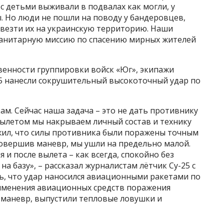
 детьми выживали в подвалах как могли, у
. Но люди не пошли на поводу у бандеровцев,
ывезти их на украинскую территорию. Наши
анитарную миссию по спасению мирных жителей
твенности группировки войск «Юг», экипажи
5 нанесли сокрушительный высокоточный удар по
м. Сейчас наша задача – это не дать противнику
вылетом мы накрываем личный состав и технику
ил, что силы противника были поражены точным
совершив маневр, мы ушли на предельно малой.
 и после вылета – как всегда, спокойно без
на базу», – рассказал журналистам лётчик Су-25 с
ь, что удар наносился авиационными ракетами по
именения авиационных средств поражения
маневр, выпустили тепловые ловушки и