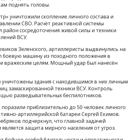
кам поднять головы.
тр» уничтожили скопление личного состава и
авлении СВО. Расчёт реактивной системы
ил район сосредоточения живой силы и техники
лений ВСУ.
евиков Зеленского, артиллеристы выдвинулись на
л боевую машину из походного положения в
м вражеским целям. Мощный удар был нанесён
и уничтожены здания с находившимся в них личным
ниц замаскированной техники ВСУ. Контроль
мощью разведывательных беспилотников.
поразили приблизительно до 50 человек личного
ктивно-артиллерийской батареи Сергей Екимов.
ебряков подчеркнул, что главной задачей
является защита мирного населения от угроз.
от бойцов особой бдительности и оперативности.