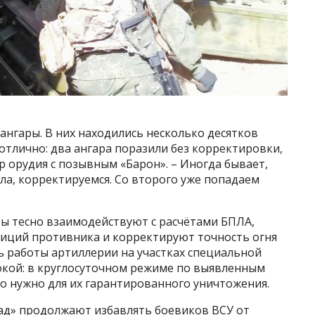
ангары. В них находились несколько десятков
 отлично: два ангара поразили без корректировки,
р орудия с позывным «Барон». – Иногда бывает,
ела, корректируемся. Со второго уже попадаем
ты тесно взаимодействуют с расчётами БПЛА,
зиций противника и корректируют точность огня
ь работы артиллерии на участках специальной
окой: в круглосуточном режиме по выявленным
ко нужно для их гарантированного уничтожения.
ад» продолжают избавлять боевиков ВСУ от