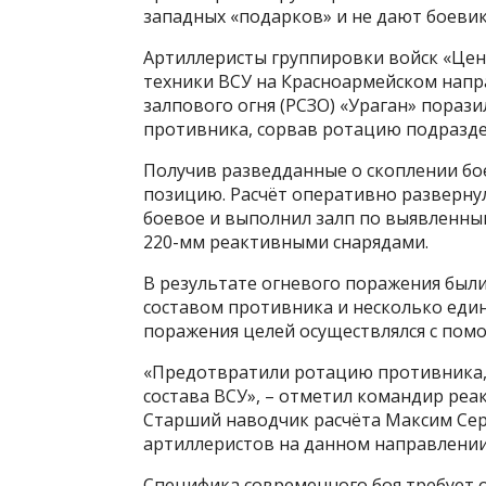
западных «подарков» и не дают боеви
Артиллеристы группировки войск «Цен
техники ВСУ на Красноармейском напр
залпового огня (РСЗО) «Ураган» пораз
противника, сорвав ротацию подразде
Получив разведданные о скоплении бо
позицию. Расчёт оперативно разверну
боевое и выполнил залп по выявленны
220-мм реактивными снарядами.
В результате огневого поражения был
составом противника и несколько еди
поражения целей осуществлялся с по
«Предотвратили ротацию противника, 
состава ВСУ», – отметил командир реа
Старший наводчик расчёта Максим Сер
артиллеристов на данном направлении 
Специфика современного боя требует 