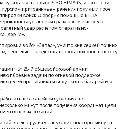
ия пусковая установка РСЗО HIMARS, из которой
в курском приграничье – ранения получили трое
уппировки войск «Север» с помощью БПЛА
ериканской установки сразу после выстрела.
 ракетный удар расчётом оперативно-
кандер-М».
ппировки войск «Запад», уничтожив серией точных
м, несколько складских ангаров, пикапов и пехоту
Гиацинт-Б» 25-й общевойсковой армии
лняют боевые задачи по огневой поддержке
ию целей противника и ведут контрбатарейную
.
работать в сложнейших условиях, но
несколько минут после получения координат цели
 смен огневых позиций.
иций возле орудия у нас уходит полторы минуты.
ем тоже оперативно: только произвели выстрел, я