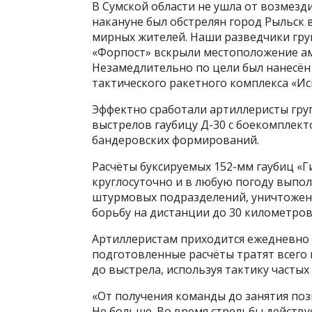
В Сумской области не ушла от возмезд
накануне был обстрелян город Рыльск 
мирных жителей. Наши разведчики гр
«Форпост» вскрыли местоположение ам
Незамедлительно по цели был нанесён
тактического ракетного комплекса «Ис
Эффектно сработали артиллеристы гру
выстрелов гаубицу Д-30 с боекомплекто
бандеровских формирований.
Расчёты буксируемых 152-мм гаубиц «
круглосуточно и в любую погоду выпо
штурмовых подразделений, уничтожен
борьбу на дистанции до 30 километров
Артиллеристам приходится ежедневно 
подготовленные расчёты тратят всего 
до выстрела, используя тактику частых
«От получения команды до занятия поз
Не больше. Во время стрельбы действу