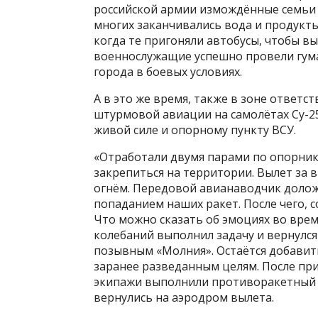
российской армии измождённые семьи с
многих заканчивались вода и продукты
когда те пригоняли автобусы, чтобы в
военнослужащие успешно провели гум
города в боевых условиях.
А в это же время, также в зоне ответс
штурмовой авиации на самолётах Су-2
живой силе и опорному пункту ВСУ.
«Отработали двумя парами по опорника
закрепиться на территории. Вылет за 
огнём. Передовой авианаводчик долож
попаданием наших ракет. После чего, 
Что можно сказать об эмоциях во время
колебаний выполнил задачу и вернулся 
позывным «Молния». Остаётся добавит
заранее разведанным целям. После пр
экипажи выполнили противоракетный 
вернулись на аэродром вылета.