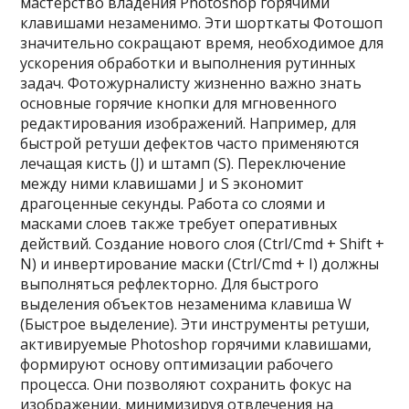
мастерство владения Photoshop горячими
клавишами незаменимо. Эти шорткаты Фотошоп
значительно сокращают время‚ необходимое для
ускорения обработки и выполнения рутинных
задач. Фотожурналисту жизненно важно знать
основные горячие кнопки для мгновенного
редактирования изображений. Например‚ для
быстрой ретуши дефектов часто применяются
лечащая кисть (J) и штамп (S). Переключение
между ними клавишами J и S экономит
драгоценные секунды. Работа со слоями и
масками слоев также требует оперативных
действий. Создание нового слоя (Ctrl/Cmd + Shift +
N) и инвертирование маски (Ctrl/Cmd + I) должны
выполняться рефлекторно. Для быстрого
выделения объектов незаменима клавиша W
(Быстрое выделение). Эти инструменты ретуши‚
активируемые Photoshop горячими клавишами‚
формируют основу оптимизации рабочего
процесса. Они позволяют сохранить фокус на
изображении‚ минимизируя отвлечения на