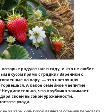
 которые радуют нас в саду, и кто не любит
ым вкусом прямо с грядки? Вареники с
товленные на пару, — это настоящая
оторвёшься. А какое
семейное чаепитие
? Неудивительно, что клубника занимает
одаря своей высокой урожайности,
ростоте ухода.
ду за этой культурой является осенняя пересадка,