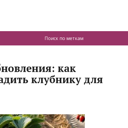
Поиск по меткам
бновления: как
адить клубнику для