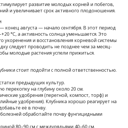
стимулирует развитие молодых корней и побегов,
ний и увеличивает срок активного плодоношения.
и
— конец августа — начало сентября. В этот период
+20 °C, а активность солнца уменьшается. Это
го укоренения и восстановления корневой системы
дку следует проводить не позднее чем за месяц-
обы молодые растения успели прижиться.
лубники стоит подойти с полной ответственностью.
 остатки предыдущих культур.
ю перекопку на глубину около 20 см.
ические удобрения (перегной, компост, торф) и
ийные удобрения). Клубника хорошо реагирует на
добавьте её в почву.
и болезней обработайте почву фунгицидными
ириной 80–90 см с междурядьями 40–60 см.