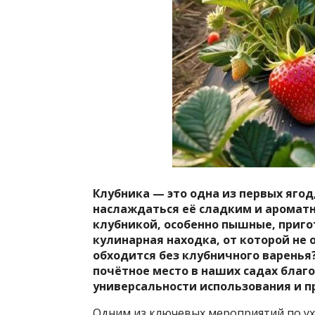
Клубника — это одна из первых ягод,
наслаждаться её сладким и ароматн
клубникой, особенно пышные, приго
кулинарная находка, от которой не 
обходится без клубничного варенья
почётное место в наших садах благ
универсальности использования и п
Одним из ключевых мероприятий по ухо