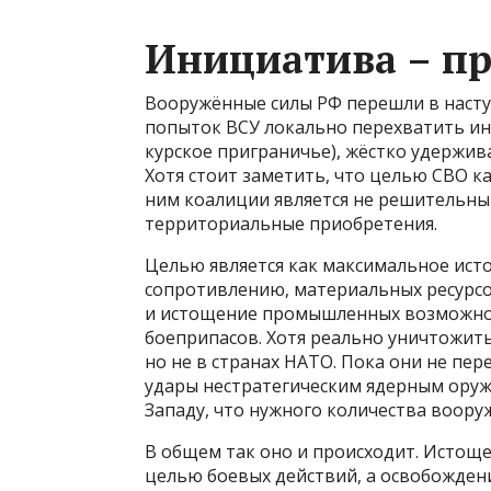
Инициатива – пр
Вооружённые силы РФ перешли в наступл
попыток ВСУ локально перехватить ини
курское приграничье), жёстко удержив
Хотя стоит заметить, что целью СВО к
ним коалиции является не решительны
территориальные приобретения.
Целью является как максимальное ист
сопротивлению, материальных ресурсо
и истощение промышленных возможнос
боеприпасов. Хотя реально уничтожит
но не в странах НАТО. Пока они не пе
удары нестратегическим ядерным оруж
Западу, что нужного количества воору
В общем так оно и происходит. Истоще
целью боевых действий, а освобождени