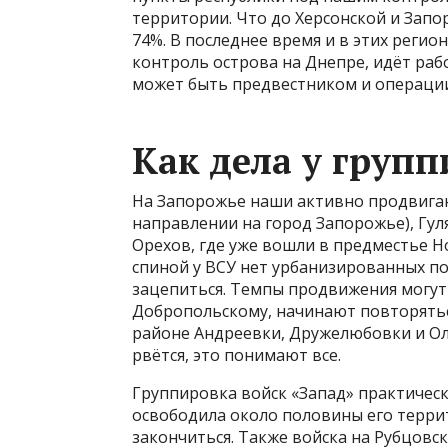
территории. Что до Херсонской и Запо
74%. В последнее время и в этих регио
контроль острова на Днепре, идёт рабо
может быть предвестником и операции
Как дела у груп
На Запорожье наши активно продвигают
направлении на город Запорожье), Гуля
Орехов, где уже вошли в предместье Н
спиной у ВСУ нет урбанизированных по
зацепиться. Темпы продвижения могут
Добропольскому, начинают повторяться
районе Андреевки, Дружелюбовки и Ол
рвётся, это понимают все.
Группировка войск «Запад» практичес
освободила около половины его террито
закончиться. Также войска на Рубцовс