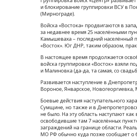
Группировка войск «Центр» развивает 
и блокирование группировки ВСУ в По
(Мирнограде).
Войска «Востока» продвигаются в зап
за недавнее время 25 населёнными пун
Камышеваха – последний населённый п
«Восток». Юг ДНР, таким образом, пра
В настоящее время продолжается осво
войска группировки «Восток» взяли по
и Малиновка (да-да, та самая, со свадьб
Развивается наступление в Днепропет
Вороное, Январское, Новогеоргиевка, 
Боевые действия наступательного хар
Сумщине, но также и в Днепропетровс
не было. На эту область наступают как
освободившие там 7 населённых пунк
заграждений на границе области. Реал
МО РФ обычно куда позже сообщает о 