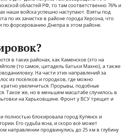
рожской областей РФ, то там соответственно 76% и
нах наши войска успешно наступают. Взяты под
та по их зачистке в районе города Херсона, что
 по форсированию Днепра в этом районе.
пировок?
ся в таких районах, как Каменское (это на
йполе (то самое, цитадель батьки Махно), а также
оводаниловку. На части этих направлений за
лос из посёлков и городков, где можно
 кратно увеличиться. Прорывы, подобные
. Такое же, но в меньшем масштабе случилось в
ьговки на Харьковщине. Фронт у ВСУ трещит и
ки полностью блокировала город Купянск и
рии. Его судьба ясна, и скоро всё может
ком направлении продвинулись до 25 км в глубину