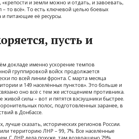
, «крепости и земли можно и отдать, и завоевать,
л – то всё». То есть ключевой целью боевых
 и питающие её ресурсы.
оряется, пусть и
оём докладе именно ускорение темпов
нной группировкой войск продолжается
ски по всей линии фронта. С марта месяца
рритории и 149 населённых пунктов». Это больше и
связано оно всё с тем же истощением противника.
живой силы – вот и пятятся вэсэушники быстрее.
боронительных полос, подготовленных заранее, в
ствий в Донбассе.
, лучше сказать, исторических регионов России.
или территорию ЛНР – 99, 7%. Все населённые
ем. С ДНР дела похуже, там возвращено 79%