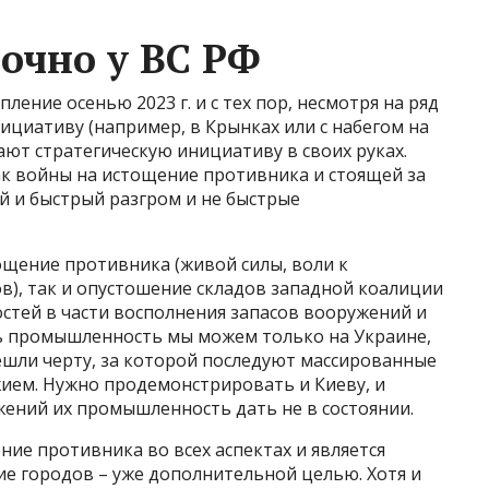
очно у ВС РФ
ение осенью 2023 г. и с тех пор, несмотря на ряд
циативу (например, в Крынках или с набегом на
ают стратегическую инициативу в своих руках.
ак войны на истощение противника и стоящей за
й и быстрый разгром и не быстрые
ощение противника (живой силы, воли к
в), так и опустошение складов западной коалиции
тей в части восполнения запасов вооружений и
ь промышленность мы можем только на Украине,
решли черту, за которой последуют массированные
ием. Нужно продемонстрировать и Киеву, и
жений их промышленность дать не в состоянии.
ние противника во всех аспектах и является
е городов – уже дополнительной целью. Хотя и