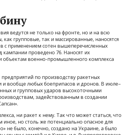
убину
ия ведутся не только на фронте, но и на всю
, как групповые, так и массированные, наносятся
ов с применением сотен вышеперечисленных
д кампании проведено 76. Наносят их
и объектам военно-промышленного комплекса
 предприятий по производству ракетных
 и вообще любых боеприпасов и дронов. В июле–
ванных и групповых ударов высокоточными
роизводствам, задействованным в создании
апсан».
екса, ни ракет к нему. Так что может статься, что
м иное, но столь же потенциально опасное для
о» не было, конечно, создано на Украине, а было