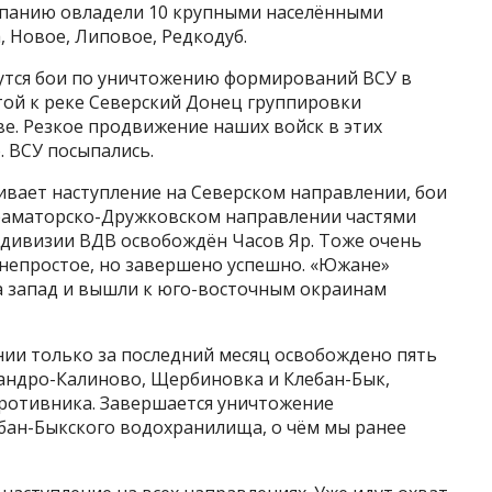
мпанию овладели 10 крупными населёнными
 Новое, Липовое, Редкодуб.
утся бои по уничтожению формирований ВСУ в
той к реке Северский Донец группировки
е. Резкое продвижение наших войск в этих
. ВСУ посыпались.
ивает наступление на Северском направлении, бои
 Краматорско-Дружковском направлении частями
 дивизии ВДВ освобождён Часов Яр. Тоже очень
 непростое, но завершено успешно. «Южане»
 запад и вышли к юго-восточным окраинам
ии только за последний месяц освобождено пять
сандро-Калиново, Щербиновка и Клебан-Бык,
ротивника. Завершается уничтожение
бан-Быкского водохранилища, о чём мы ранее