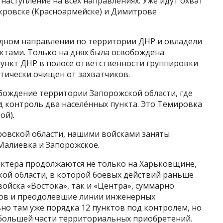
наступление на всех направлениях. Уже идут охват
кровске (Красноармейске) и Димитрове
адном направлении по территории ДНР и овладели
ктами. Только на днях была освобождена
ункт ДНР в полосе ответственности группировки
ктически очищен от захватчиков.
бождение территории Запорожской области, где
д контроль два населённых пункта. Это Темировка
ой).
ровской области, нашими войсками заняты
Малиевка и Запорожское.
актера продолжаются не только на Харьковщине,
кой области, в которой боевых действий раньше
 войска «Востока», так и «Центра», суммарно
тов и преодолевшие линии инженерных
ьно там уже порядка 12 пунктов под контролем, но
большей части территориальных приобретений.