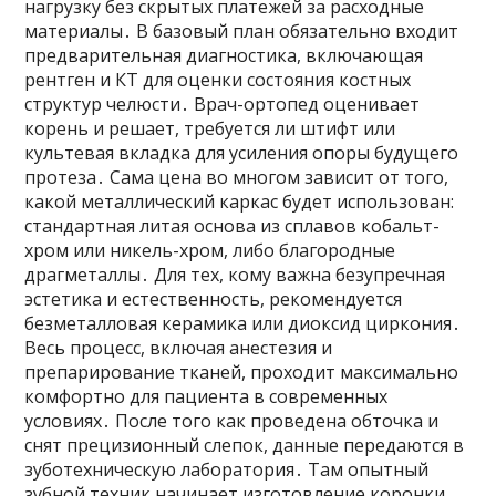
нагрузку без скрытых платежей за расходные
материалы․ В базовый план обязательно входит
предварительная диагностика, включающая
рентген и КТ для оценки состояния костных
структур челюсти․ Врач-ортопед оценивает
корень и решает, требуется ли штифт или
культевая вкладка для усиления опоры будущего
протеза․ Сама цена во многом зависит от того,
какой металлический каркас будет использован:
стандартная литая основа из сплавов кобальт-
хром или никель-хром, либо благородные
драгметаллы․ Для тех, кому важна безупречная
эстетика и естественность, рекомендуется
безметалловая керамика или диоксид циркония․
Весь процесс, включая анестезия и
препарирование тканей, проходит максимально
комфортно для пациента в современных
условиях․ После того как проведена обточка и
снят прецизионный слепок, данные передаются в
зуботехническую лаборатория․ Там опытный
зубной техник начинает изготовление коронки,