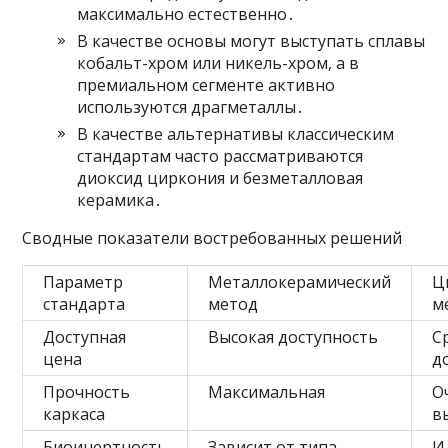
максимально естественно․
В качестве основы могут выступать сплавы
кобальт-хром или никель-хром, а в
премиальном сегменте активно
используются драгметаллы․
В качестве альтернативы классическим
стандартам часто рассматриваются
диоксид циркония и безметалловая
керамика․
Сводные показатели востребованных решений
Параметр
Металлокерамический
Ц
стандарта
метод
м
Доступная
Высокая доступность
С
цена
д
Прочность
Максимальная
О
каркаса
в
Биоинертность
Зависит от типа
И