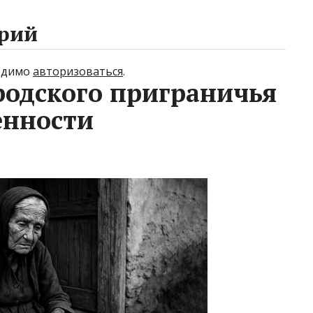
рий
ходимо
авторизоваться
.
родского приграничья
нности