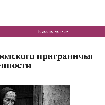
Поиск по меткам
родского приграничья
нности