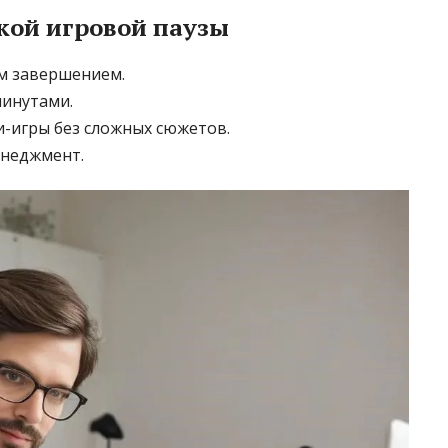
кой игровой паузы
м завершением.
минутами.
-игры без сложных сюжетов.
енеджмент.