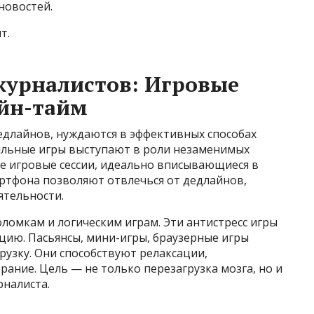
новостей.
т.
журналистов: Игровые
йн-тайм
едлайнов, нуждаются в эффективных способах
бильные игры выступают в роли незаменимых
 игровые сессии, идеально вписывающиеся в
артфона позволяют отвлечься от дедлайнов,
ятельности.
ломкам и логическим играм. Эти антистресс игры
цию. Пасьянсы, мини-игры, браузерные игры
узку. Они способствуют релаксации,
ние. Цель — не только перезагрузка мозга, но и
налиста.