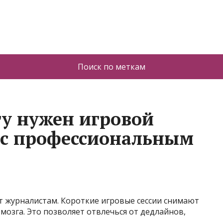
Поиск по меткам
у нужен игровой
 с профессиональным
 журналистам. Короткие игровые сессии снимают
 мозга. Это позволяет отвлечься от дедлайнов,