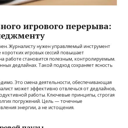
ного игрового перерыва:
неджменту
ен. Журналисту нужен управляемый инструмент
е коротких игровых сессий повышает
на работе становится полезным, контролируемым.
ных дедлайнах. Такой подход сохраняет ясность
димо. Это смена деятельности, обеспечивающая
налист может эффективно отвлечься от дедлайнов,
родуктивной работы. Ключевые принципы, строгая
долгих погружений. Цель — точечные
вления энергии, а не истощения.
ровой паузы