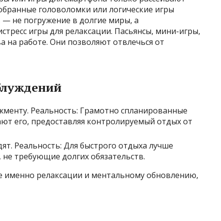
обранные головоломки или логические игры
 — не погружение в долгие миры, а
тресс игры для релаксации. Пасьянсы, мини-игры,
 на работе. Они позволяют отвлечься от
блуждений
менту. Реальность: Грамотно спланированные
ают его, предоставляя контролируемый отдых от
ят. Реальность: Для быстрого отдыха лучше
 не требующие долгих обязательств.
е именно релаксации и ментальному обновлению,