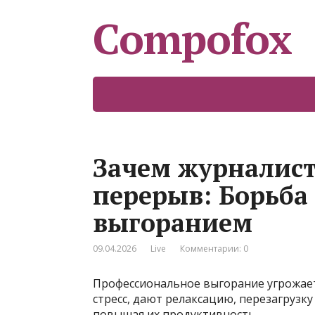
Compofox
Зачем журналист
перерыв: Борьба
выгоранием
09.04.2026
Live
Комментарии: 0
Профессиональное выгорание угрожает
стресс, дают релаксацию, перезагрузку
повышая их продуктивность.