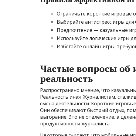
Ограничьте короткие игровые с
Выбирайте антистресс игры для 
Предпочтение — казуальные игр
Используйте логические игры дл
Избегайте онлайн-игры, требую
Частые вопросы об 
реальность
Распространено мнение, что казуальны
Реальность иная. Журналистам, сталк
смена деятельности. Короткие игровые 
Они обеспечивают быстрый отдых, по
выгорание. Это не отвлечение, а целе
продуктивности журналиста.
Некоторые считают, что мобильные иг